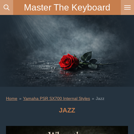
Master The Keyboard
Ga
direct
naar
de
hoofdinhoud
Home
»
Yamaha PSR SX700 Internal Styles
»
Jazz
JAZZ