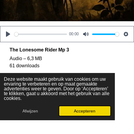
00:00
P
M
S
l
u
e
The Lonesome Rider Mp 3
a
t
t
Audio – 6,3 MB
y
e
t
61 downloads
i
Download
Deze website maakt gebruik van cookies om uw
n
ervaring te verbeteren en op maat gemaakte
advertenties weer te geven. Door op ‘Accepteren’
g
te klikken, gaat u akkoord met het gebruik van alle
s
cookies.
Delen
Deel
Share
Delen
Afwijzen
Accepteren
© 2024 - 2026 Master The Keyboard
Powered by
JouwWeb